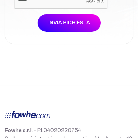
INVIA RICHIESTA
Fowhe s.r.l.
- P.I.04020220754