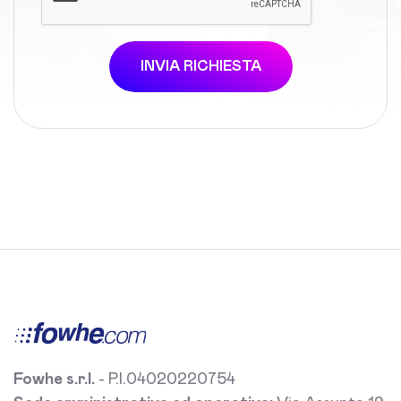
INVIA RICHIESTA
Fowhe s.r.l.
- P.I.04020220754