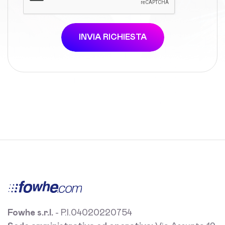
INVIA RICHIESTA
Fowhe s.r.l.
- P.I.04020220754