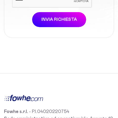
INVIA RICHIESTA
Fowhe s.r.l.
- P.I.04020220754