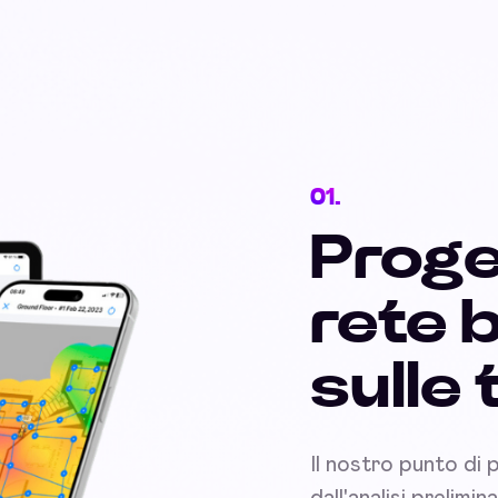
01.
Proge
rete 
sulle
Il nostro punto di 
dall'analisi prelimi