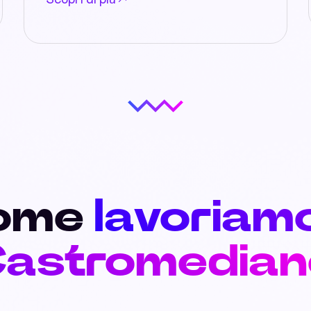
Scopri di più
ome
lavoriam
Castromedian