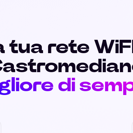
 tua rete WiF
Castromedian
gliore di sem