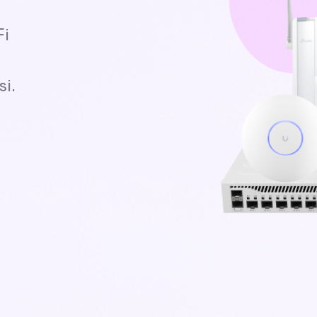
Fi
si.