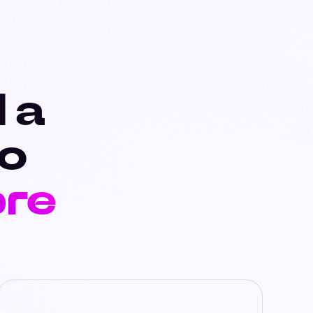
I a
o
pre