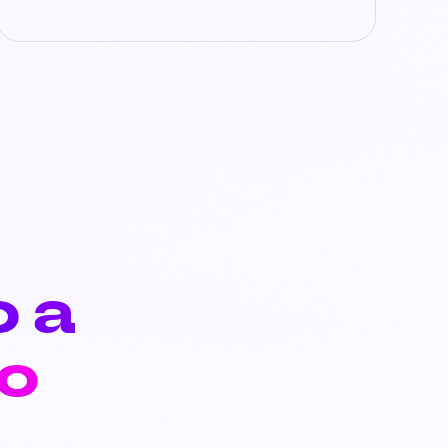
o a
o