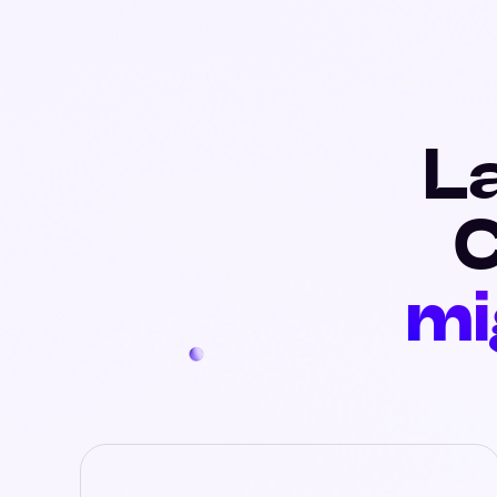
La
mi