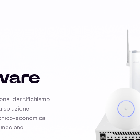
dware
ione identifichiamo
la soluzione
tecnico-economica
romediano.