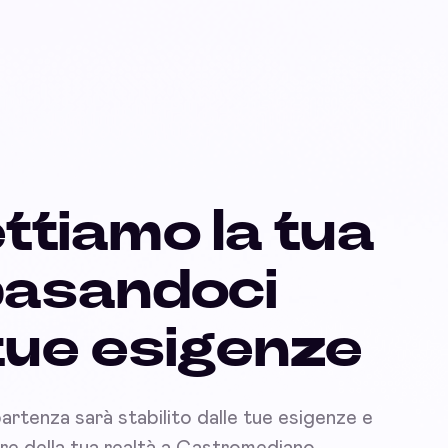
ttiamo la tua
basandoci
 tue esigenze
partenza sarà stabilito dalle tue esigenze e
nare della tua realtà a Castromediano.