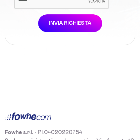
INVIA RICHIESTA
Fowhe s.r.l.
- P.I.04020220754