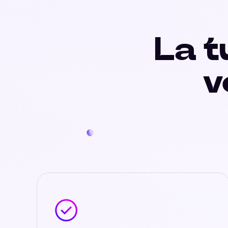
La t
v