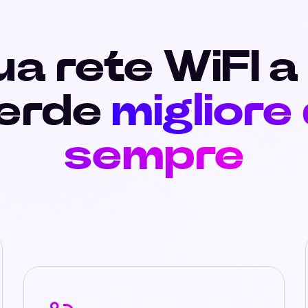
ua rete WiFI a
erde
migliore 
sempre