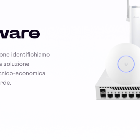
dware
ione identifichiamo
la soluzione
tecnico-economica
erde.