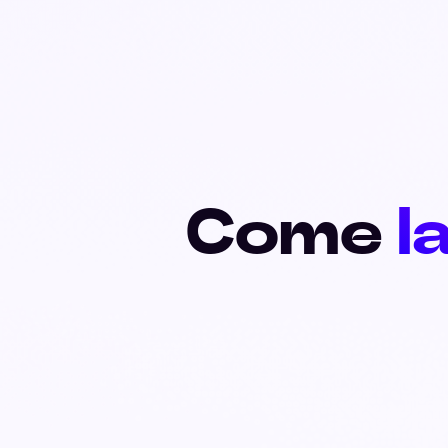
Come
l