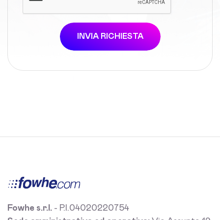
INVIA RICHIESTA
Fowhe s.r.l.
- P.I.04020220754