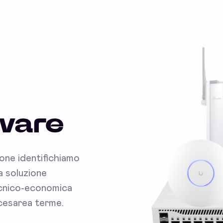
dware
ione identifichiamo
la soluzione
tecnico-economica
 cesarea terme.