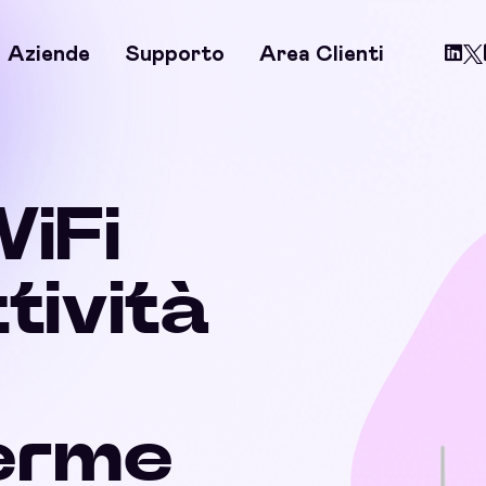
Aziende
Supporto
Area Clienti
WiFi
ttività
erme