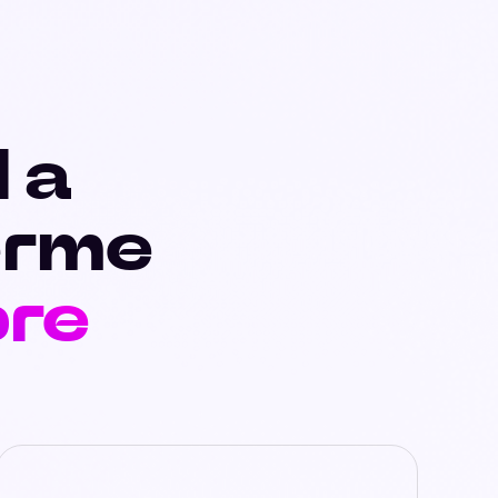
I a
erme
pre