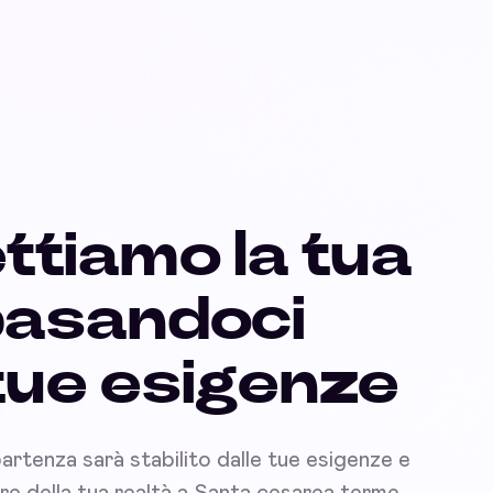
ttiamo la tua
basandoci
 tue esigenze
partenza sarà stabilito dalle tue esigenze e
nare della tua realtà a Santa cesarea terme.