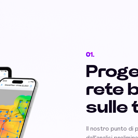
01.
Proge
rete 
sulle
Il nostro punto di 
dall'analisi prelimi