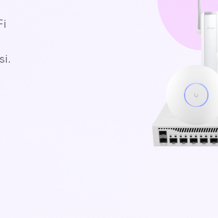
Fi
si.