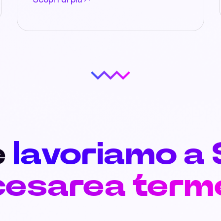
Scopri di più
e
lavoriamo a
cesarea term