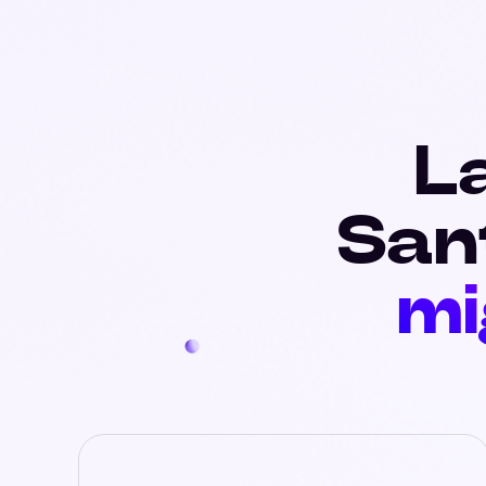
La
San
mi