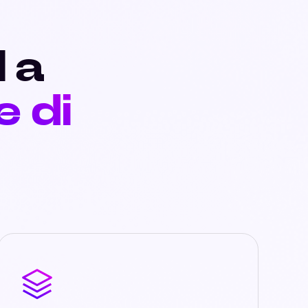
I a
e di