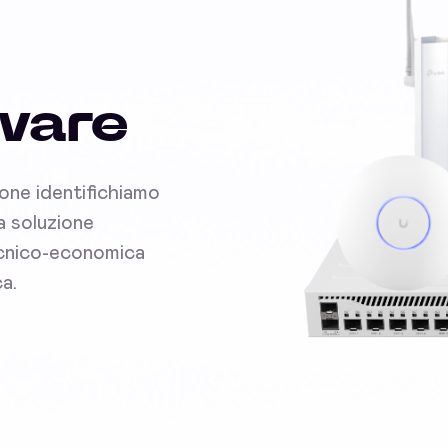
dware
ione identifichiamo
la soluzione
tecnico-economica
ca.