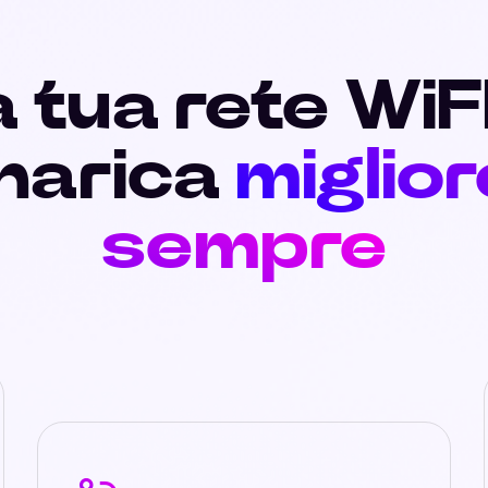
 tua rete WiF
narica
miglior
sempre