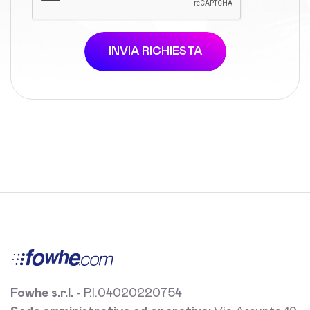
INVIA RICHIESTA
Fowhe s.r.l.
- P.I.04020220754