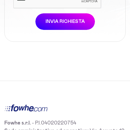
INVIA RICHIESTA
Fowhe s.r.l.
- P.I.04020220754