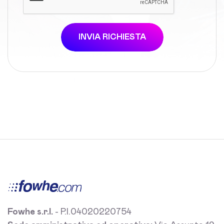
INVIA RICHIESTA
Fowhe s.r.l.
- P.I.04020220754