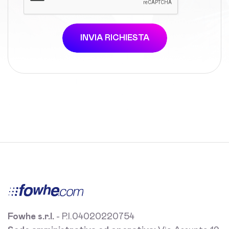
INVIA RICHIESTA
Fowhe s.r.l.
- P.I.04020220754