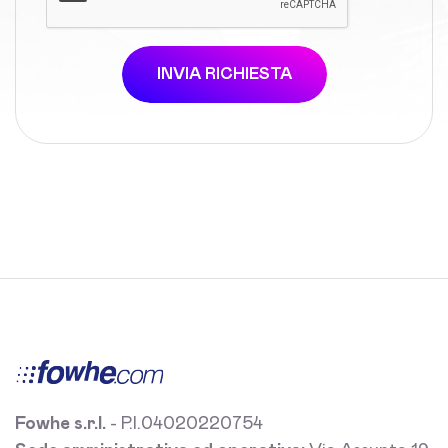
INVIA RICHIESTA
Fowhe s.r.l.
- P.I.04020220754