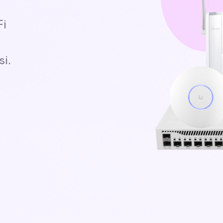
Fi
si.