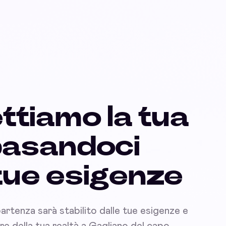
ttiamo la tua
basandoci
 tue esigenze
partenza sarà stabilito dalle tue esigenze e
nare della tua realtà a Gagliano del capo.