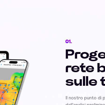
01.
Proge
rete 
sulle
Il nostro punto di 
dall'analisi prelimi