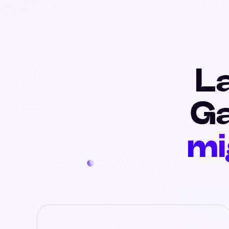
La
Ga
mi