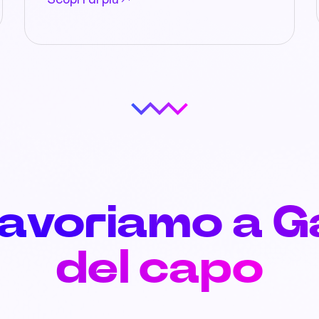
Scopri di più
lavoriamo a G
del capo