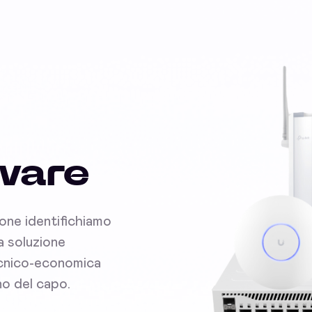
dware
ione identifichiamo
la soluzione
tecnico-economica
no del capo.