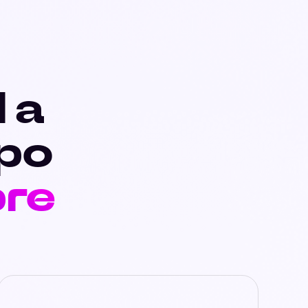
I a
apo
pre