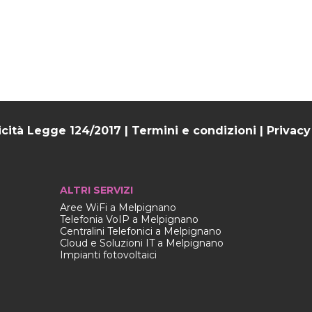
icità Legge 124/2017
|
Termini e condizioni
|
Privacy
ALTRI SERVIZI
Aree WiFi a Melpignano
Telefonia VoIP a Melpignano
Centralini Telefonici a Melpignano
Cloud e Soluzioni IT a Melpignano
Impianti fotovoltaici