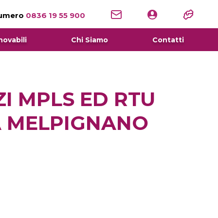
numero
0836 19 55 900
novabili
Chi Siamo
Contatti
ZI MPLS ED RTU
 A MELPIGNANO