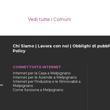
Vedi tutte i Comuni
Chi Siamo
|
Lavora con noi
|
Obblighi di pubbl
Policy
CONNETTIVITÀ INTERNET
Internet per la Casa a Melpignano
Internet per le Aziende a Melpignano
Internet per l'Industria e le Rinnovabili a
Melpignano
Come funziona a Melpignano