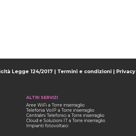
icità Legge 124/2017
|
Termini e condizioni
|
Privacy
ALTRI SERVIZI
Aree WiFi a Torre inserraglio
Telefonia VoIP a Torre inserraglio
Centralini Telefonici a Torre inserraglio
Cloud e Soluzioni IT a Torre inserraglio
Impianti fotovoltaici