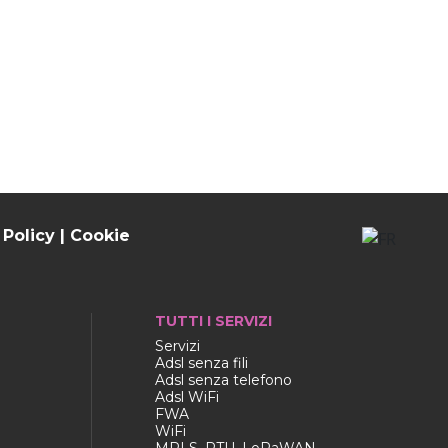
 Policy
|
Cookie
TUTTI I SERVIZI
Servizi
Adsl senza fili
Adsl senza telefono
Adsl WiFi
FWA
WiFi
MPLS, RTU, LoRaWAN