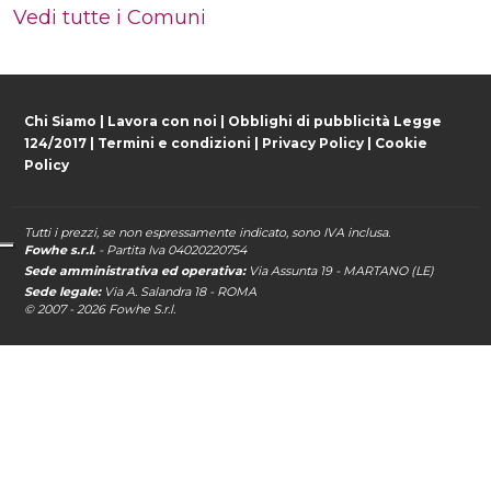
Vedi tutte i Comuni
Chi Siamo
|
Lavora con noi
|
Obblighi di pubblicità Legge
124/2017
|
Termini e condizioni
|
Privacy Policy
|
Cookie
Policy
Tutti i prezzi, se non espressamente indicato, sono IVA inclusa.
Fowhe s.r.l.
- Partita Iva 04020220754
Sede amministrativa ed operativa:
Via Assunta 19 - MARTANO (LE)
Sede legale:
Via A. Salandra 18 - ROMA
© 2007 - 2026
Fowhe
S.r.l.