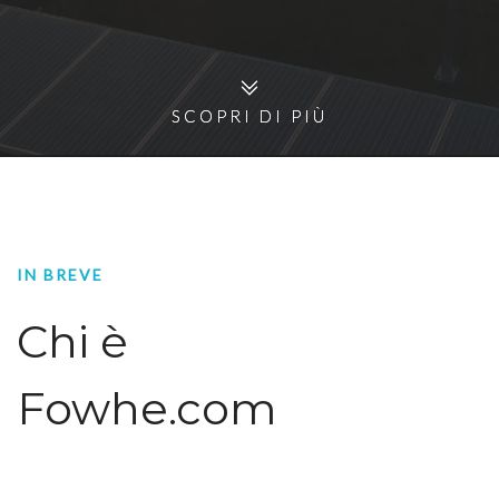
SCOPRI DI PIÙ
SCOPRI DI PIÙ
IN BREVE
Chi è
Fowhe.com