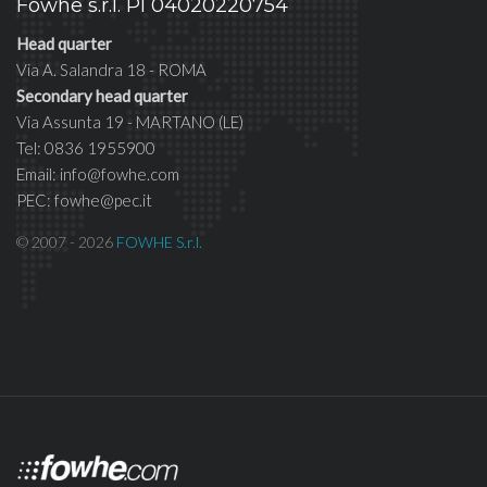
Fowhe s.r.l. PI 04020220754
Head quarter
Via A. Salandra 18 - ROMA
Secondary head quarter
Via Assunta 19 - MARTANO (LE)
Tel: 0836 1955900
Email: info@fowhe.com
PEC: fowhe@pec.it
© 2007 - 2026
FOWHE S.r.l.