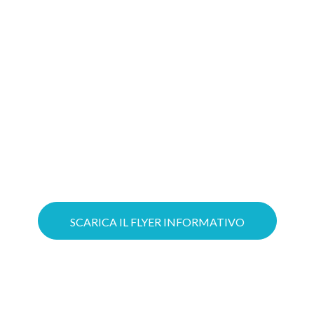
Gioca d’anticipo: costruire oggi il tuo
progetto Cloud significa aumentare le
possibilità di ottenere il tuo Voucher!
Puoi ottimizzare il lavoro grazie a
servizi Cloud su misura e mettere in
sicurezza la tua azienda con soluzioni
avanzate di Cybersecurity.
SCARICA IL FLYER INFORMATIVO