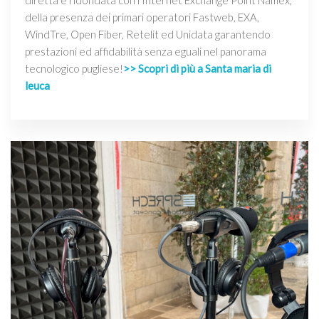
diretta e ridondata con l'Internet Exchange Point Namex,
della presenza dei primari operatori Fastweb, EXA,
WindTre, Open Fiber, Retelit ed Unidata garantendo
prestazioni ed affidabilità senza eguali nel panorama
tecnologico pugliese!
>> Scopri di più a Santa maria di
leuca