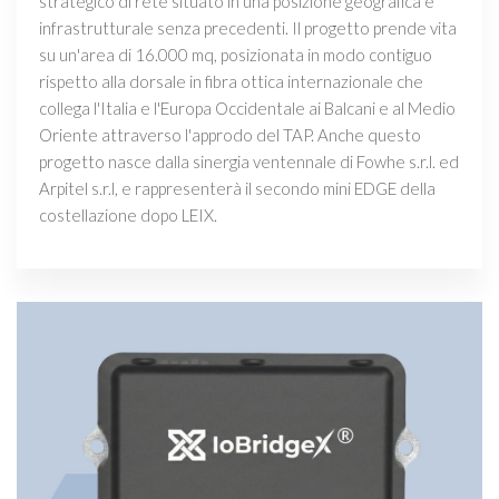
strategico di rete situato in una posizione geografica e
infrastrutturale senza precedenti. Il progetto prende vita
su un'area di 16.000 mq, posizionata in modo contiguo
rispetto alla dorsale in fibra ottica internazionale che
collega l'Italia e l'Europa Occidentale ai Balcani e al Medio
Oriente attraverso l'approdo del TAP. Anche questo
progetto nasce dalla sinergia ventennale di Fowhe s.r.l. ed
Arpitel s.r.l, e rappresenterà il secondo mini EDGE della
costellazione dopo LEIX.