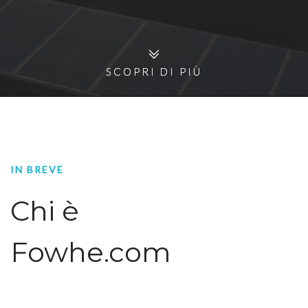
SCOPRI DI PIÙ
SCOPRI DI PIÙ
IN BREVE
Chi è
Fowhe.com