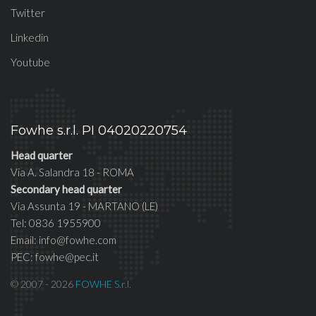
Twitter
Linkedin
Youtube
Fowhe s.r.l. PI 04020220754
Head quarter
Via A. Salandra 18 - ROMA
Secondary head quarter
Via Assunta 19 - MARTANO (LE)
Tel: 0836 1955900
Email: info@fowhe.com
PEC: fowhe@pec.it
© 2007 - 2026
FOWHE S.r.l.