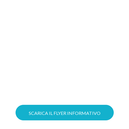
migliore soluzione
Gioca d’anticipo: costruire oggi il tuo
progetto Cloud significa aumentare le
possibilità di ottenere il tuo Voucher!
Puoi ottimizzare il lavoro grazie a
servizi Cloud su misura e mettere in
sicurezza la tua azienda con soluzioni
avanzate di Cybersecurity.
SCARICA IL FLYER INFORMATIVO