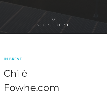
SCOPRI DI PIÙ
SCOPRI DI PIÙ
IN BREVE
Chi è
Fowhe.com