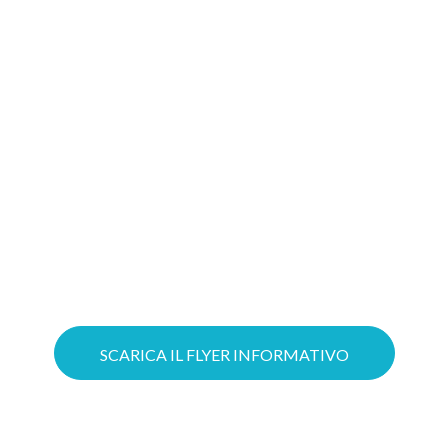
Gioca d’anticipo: costruire oggi il tuo
progetto Cloud significa aumentare le
possibilità di ottenere il tuo Voucher!
Puoi ottimizzare il lavoro grazie a
servizi Cloud su misura e mettere in
sicurezza la tua azienda con soluzioni
avanzate di Cybersecurity.
SCARICA IL FLYER INFORMATIVO