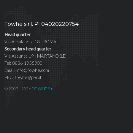
Fowhe s.r.l. PI 04020220754
Head quarter
Via A. Salandra 18 - ROMA
Secondary head quarter
Via Assunta 19 - MARTANO (LE)
Tel: 0836 1955900
Email: info@fowhe.com
PEC: fowhe@pec.it
© 2007 - 2026
FOWHE S.r.l.