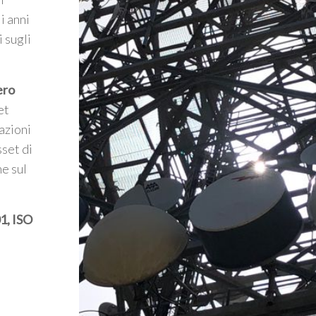
i anni
i sugli
ero
et
azioni
set di
he sul
1, ISO