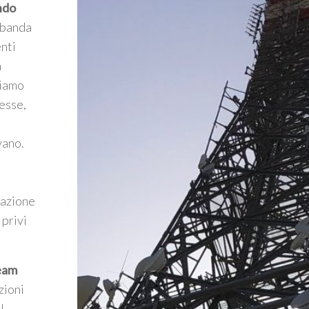
ndo
a banda
enti
a
riamo
esse,
vano.
mazione
 privi
Team
zioni
l