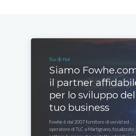
Su di noi
Siamo Fowhe.com
il partner affidabil
per lo sviluppo del
tuo business
Fowhe è dal 2007 fornitore di servizi ed
operatore di TLC a Martignano, focalizzato 