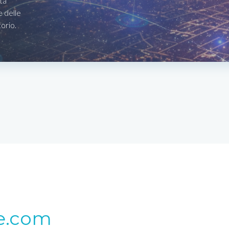
ta
e delle
torio.
e.com