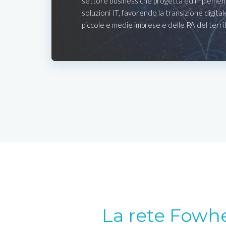
settore business che progetta ed implemen
soluzioni IT, favorendo la transizione digital
piccole e medie imprese e delle PA del terri
La rete Fowh