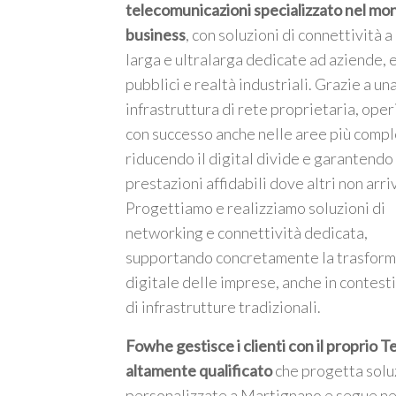
telecomunicazioni specializzato nel mo
business
, con soluzioni di connettività 
larga e ultralarga dedicate ad aziende, 
pubblici e realtà industriali. Grazie a un
infrastruttura di rete proprietaria, ope
m
con successo anche nelle aree più compl
riducendo il digital divide e garantendo
prestazioni affidabili dove altri non arri
Progettiamo e realizziamo soluzioni di
networking e connettività dedicata,
supportando concretamente la trasfor
digitale delle imprese, anche in contesti
di infrastrutture tradizionali.
Fowhe gestisce i clienti con il proprio 
altamente qualificato
che progetta solu
personalizzate a Martignano e segue ne