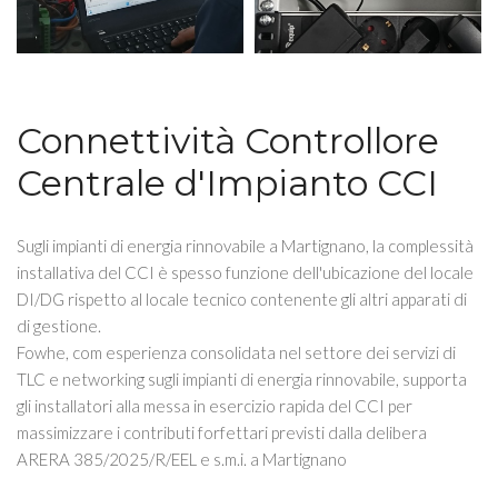
Connettività Controllore
Centrale d'Impianto CCI
Sugli impianti di energia rinnovabile a Martignano, la complessità
installativa del CCI è spesso funzione dell'ubicazione del locale
DI/DG rispetto al locale tecnico contenente gli altri apparati di
di gestione.
Fowhe, com esperienza consolidata nel settore dei servizi di
TLC e networking sugli impianti di energia rinnovabile, supporta
gli installatori alla messa in esercizio rapida del CCI per
massimizzare i contributi forfettari previsti dalla delibera
ARERA 385/2025/R/EEL e s.m.i. a Martignano