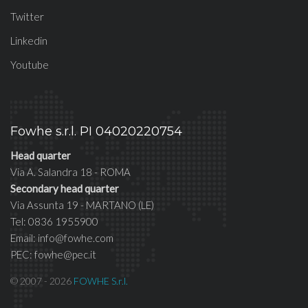
Twitter
Linkedin
Youtube
Fowhe s.r.l. PI 04020220754
Head quarter
Via A. Salandra 18 - ROMA
Secondary head quarter
Via Assunta 19 - MARTANO (LE)
Tel: 0836 1955900
Email: info@fowhe.com
PEC: fowhe@pec.it
© 2007 - 2026
FOWHE S.r.l.