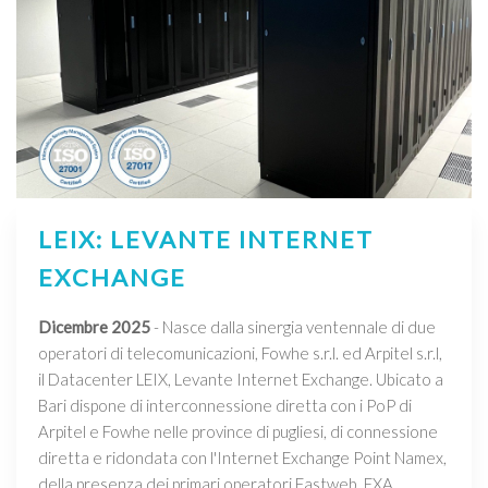
LEIX: LEVANTE INTERNET
EXCHANGE
Dicembre 2025
- Nasce dalla sinergia ventennale di due
operatori di telecomunicazioni, Fowhe s.r.l. ed Arpitel s.r.l,
il Datacenter LEIX, Levante Internet Exchange. Ubicato a
Bari dispone di interconnessione diretta con i PoP di
Arpitel e Fowhe nelle province di pugliesi, di connessione
diretta e ridondata con l'Internet Exchange Point Namex,
della presenza dei primari operatori Fastweb, EXA,