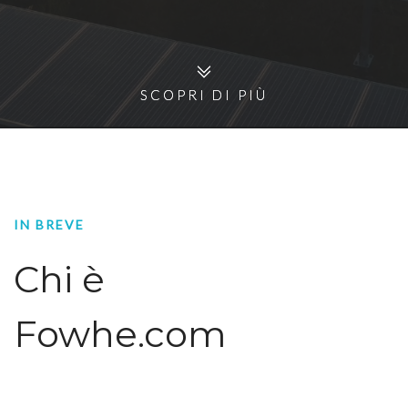
SCOPRI DI PIÙ
SCOPRI DI PIÙ
IN BREVE
Chi è
Fowhe.com