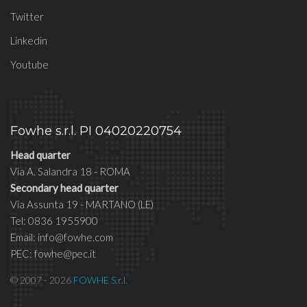
Twitter
Linkedin
Youtube
Fowhe s.r.l. PI 04020220754
Head quarter
Via A. Salandra 18 - ROMA
Secondary head quarter
Via Assunta 19 - MARTANO (LE)
Tel: 0836 1955900
Email: info@fowhe.com
PEC: fowhe@pec.it
© 2007 - 2026
FOWHE S.r.l.