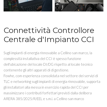
Connettività Controllore
Centrale d'Impianto CCI
Sugli impianti di energia rinnovabile a Cellino san marco, la
complessità installativa del CCI è spesso funzione
dell'ubicazione del locale DI/DG rispetto al locale tecnico
contenente gli altri apparati di di gestione.
Fowhe, com esperienza consolidata nel settore dei servizi di
TLC e networking sugli impianti di energia rinnovabile, supporta
gli installatori alla messa in esercizio rapida del CCI per
massimizzare i contributi forfettari previsti dalla delibera
ARERA 385/2025/R/EEL e s.m.i. a Cellino san marco