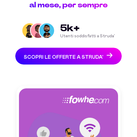
al mese, per sempre
5k+
Utenti soddisfatti a Struda'
SCOPRI LE OFFERTE A STRUDA'