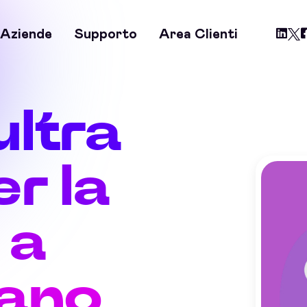
Aziende
Supporto
Area Clienti
ultra
r la
 a
nano