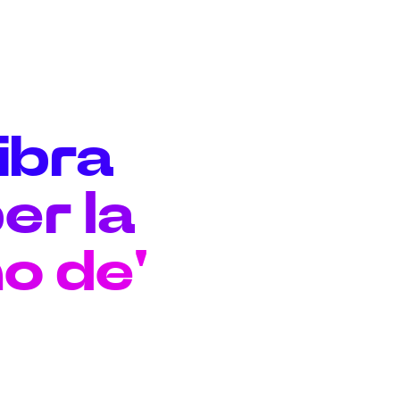
fibra
er la
o de'