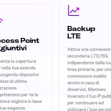
Backup
LTE
cess Point
giuntivi
Attiva una connessio
secondaria LTE/5G,
enta la copertura
indipendente dalla tu
 nella tua azienda
linea primaria, per un
ungendo dispositivi
connessione stabile
less di ultima
anche in caso di
razione.
disservizi. Mantieni
etteremo per te la
invariato il tuo IP pub
zione migliore in base
per continuare ad
 tue esigenze.
utilizzare i tuoi serviz