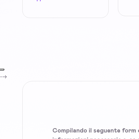
-->
Compilando il seguente form c