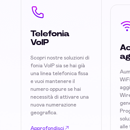
Telefonia
VoIP
Ac
ag
Scopri nostre soluzioni di
fonia VoIP sia se hai già
Aum
una linea telefonica fissa
WiFi
e vuoi mantenere il
aggi
numero oppure se hai
Wire
necessità di attivare una
gene
nuova numerazione
Prog
geografica.
solu
alle
Approfondisci