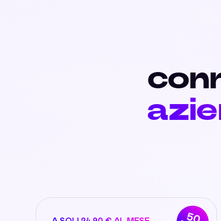
conn
azie
50