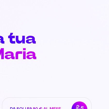
a tua
Maria
2,5