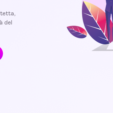
tetta,
à del