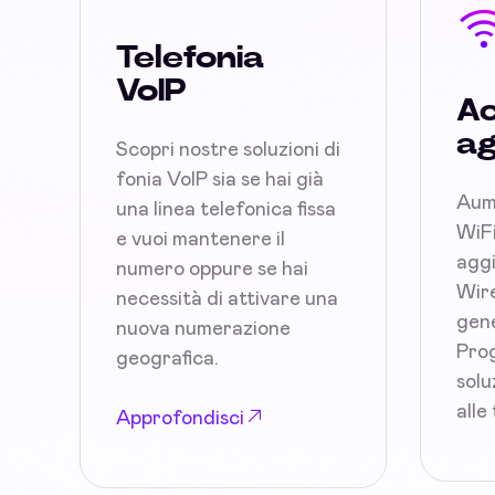
Telefonia
VoIP
Ac
ag
Scopri nostre soluzioni di
fonia VoIP sia se hai già
Aum
una linea telefonica fissa
WiFi
e vuoi mantenere il
aggi
numero oppure se hai
Wire
necessità di attivare una
gene
nuova numerazione
Prog
geografica.
solu
alle
Approfondisci