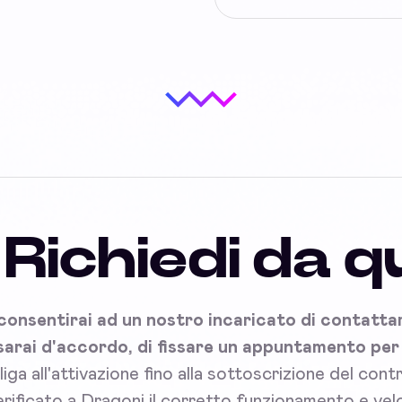
Richiedi da q
onsentirai ad un nostro incaricato di contattart
sarai d'accordo, di fissare un appuntamento per l'
bliga all'attivazione fino alla sottoscrizione del con
rificato a Dragoni il corretto funzionamento e velo