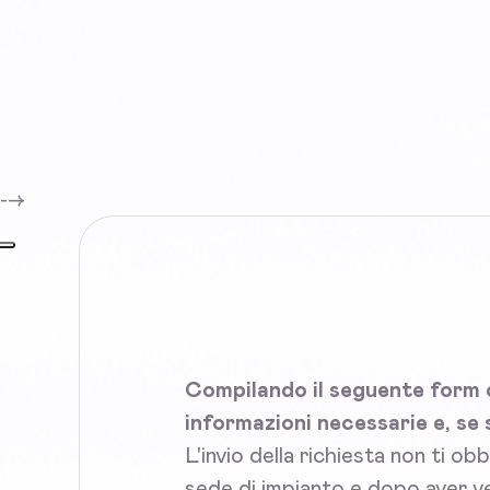
-->
Compilando il seguente form c
informazioni necessarie e, se 
L'invio della richiesta non ti ob
sede di impianto e dopo aver ve