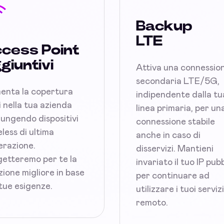
Backup
LTE
cess Point
giuntivi
Attiva una connessio
secondaria LTE/5G,
enta la copertura
indipendente dalla tu
 nella tua azienda
linea primaria, per un
ungendo dispositivi
connessione stabile
less di ultima
anche in caso di
razione.
disservizi. Mantieni
etteremo per te la
invariato il tuo IP pub
zione migliore in base
per continuare ad
 tue esigenze.
utilizzare i tuoi serviz
remoto.