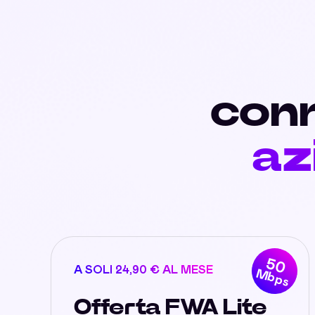
conn
az
50
A SOLI 24,90 € AL MESE
Mbps
Offerta FWA Lite