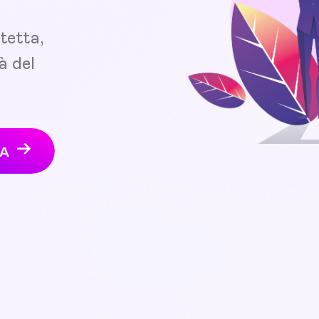
tetta,
à del
TA