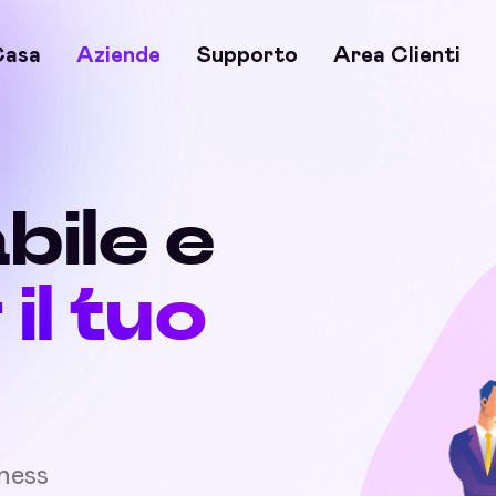
Casa
Aziende
Supporto
Area Clienti
bile e
 il tuo
iness