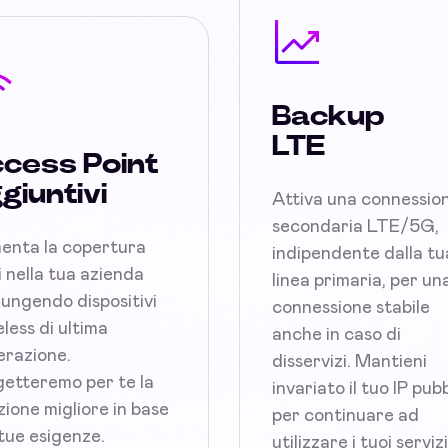
Backup
LTE
cess Point
giuntivi
Attiva una connessio
secondaria LTE/5G,
enta la copertura
indipendente dalla tu
 nella tua azienda
linea primaria, per un
ungendo dispositivi
connessione stabile
less di ultima
anche in caso di
razione.
disservizi. Mantieni
etteremo per te la
invariato il tuo IP pub
zione migliore in base
per continuare ad
 tue esigenze.
utilizzare i tuoi serviz