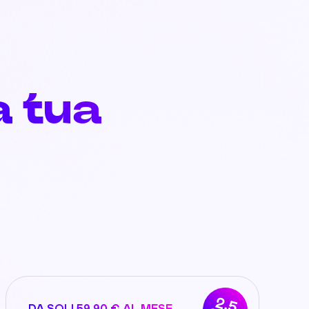
a tua
!
2,5