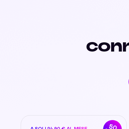
conn
50