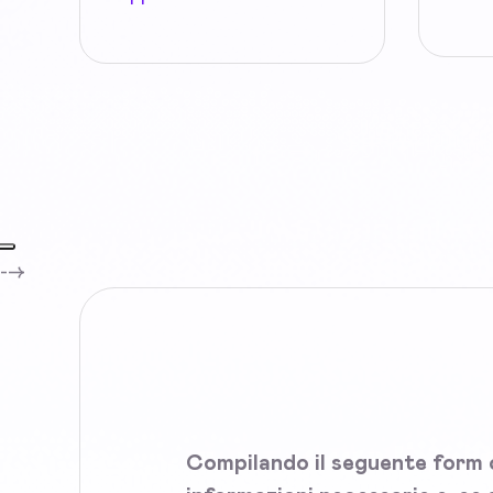
-->
Compilando il seguente form c