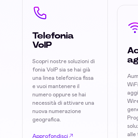
Telefonia
VoIP
Ac
ag
Scopri nostre soluzioni di
fonia VoIP sia se hai già
Aum
una linea telefonica fissa
WiFi
e vuoi mantenere il
aggi
numero oppure se hai
Wire
necessità di attivare una
gene
nuova numerazione
Prog
geografica.
solu
alle
Approfondisci