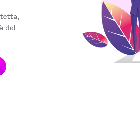
tetta,
à del