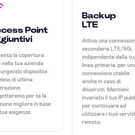
Backup
LTE
cess Point
giuntivi
Attiva una connessio
secondaria LTE/5G,
enta la copertura
indipendente dalla tu
 nella tua azienda
linea primaria, per un
ungendo dispositivi
connessione stabile
less di ultima
anche in caso di
razione.
disservizi. Mantieni
etteremo per te la
invariato il tuo IP pub
zione migliore in base
per continuare ad
 tue esigenze.
utilizzare i tuoi serviz
remoto.