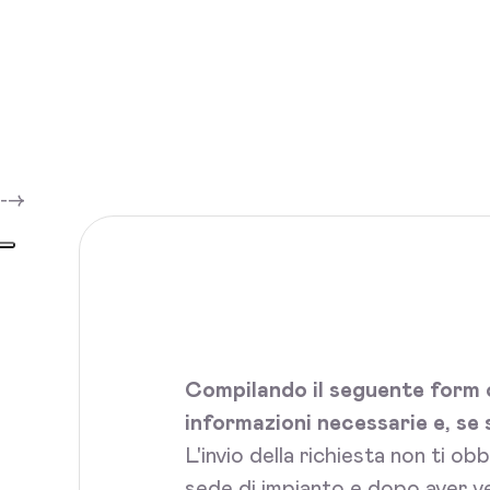
-->
Compilando il seguente form c
informazioni necessarie e, se 
L'invio della richiesta non ti ob
sede di impianto e dopo aver ve