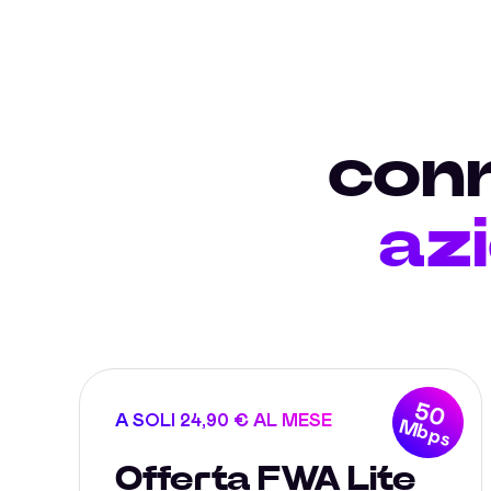
conn
az
50
A SOLI 24,90 € AL MESE
Mbps
Offerta FWA Lite