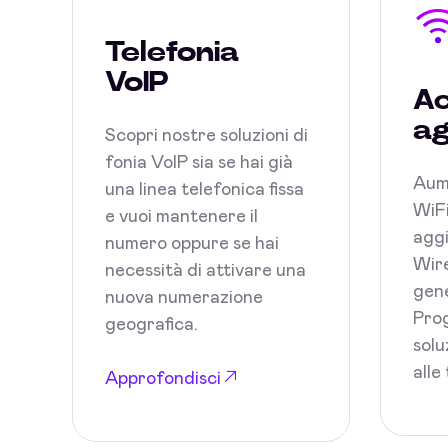
Telefonia
VoIP
Ac
ag
Scopri nostre soluzioni di
fonia VoIP sia se hai già
Aum
una linea telefonica fissa
WiFi
e vuoi mantenere il
aggi
numero oppure se hai
Wire
necessità di attivare una
gene
nuova numerazione
Prog
geografica.
solu
alle
Approfondisci