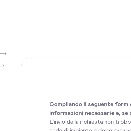
-->
Compilando il seguente form c
informazioni necessarie e, se 
L'invio della richiesta non ti ob
sede di impianto e dopo aver ve