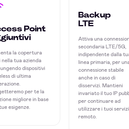
Backup
LTE
cess Point
giuntivi
Attiva una connessio
secondaria LTE/5G,
enta la copertura
indipendente dalla tu
 nella tua azienda
linea primaria, per un
ungendo dispositivi
connessione stabile
less di ultima
anche in caso di
razione.
disservizi. Mantieni
etteremo per te la
invariato il tuo IP pub
zione migliore in base
per continuare ad
 tue esigenze.
utilizzare i tuoi serviz
remoto.