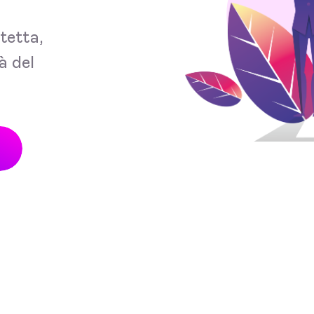
tetta,
à del