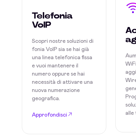
Telefonia
VoIP
Ac
ag
Scopri nostre soluzioni di
fonia VoIP sia se hai già
Aum
una linea telefonica fissa
WiFi
e vuoi mantenere il
aggi
numero oppure se hai
Wire
necessità di attivare una
gene
nuova numerazione
Prog
geografica.
solu
alle
Approfondisci