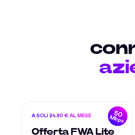
conn
azi
50
A SOLI 24,90 € AL MESE
Mbps
Offerta FWA Lite