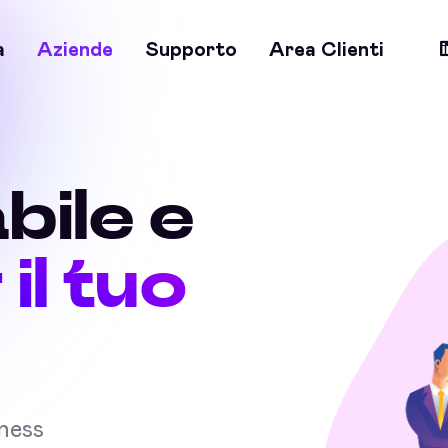
a
Aziende
Supporto
Area Clienti
bile e
 il tuo
iness