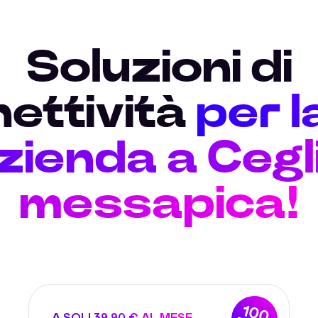
Soluzioni di
ettività
per l
zienda a Cegl
messapica!
100