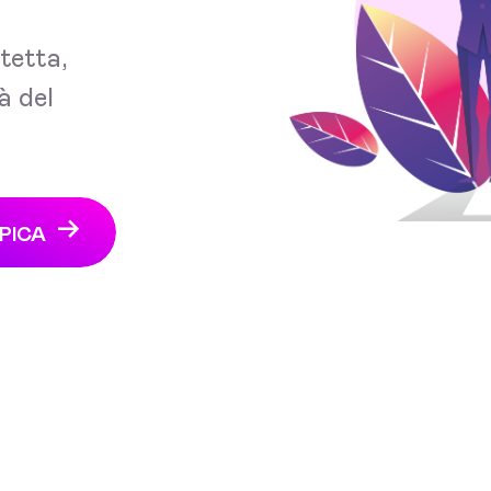
tetta,
à del
PICA