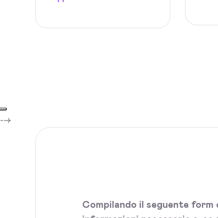
-->
Compilando il seguente form c