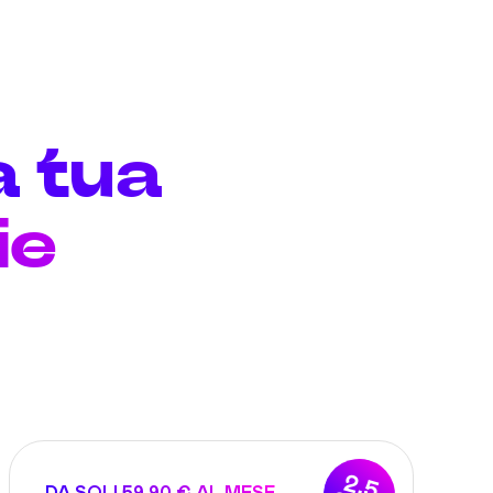
a tua
ie
2,5