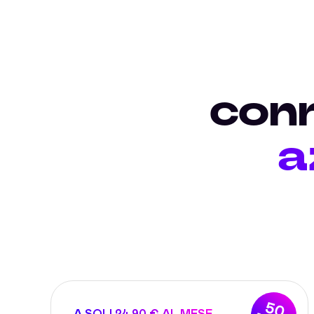
conn
a
50