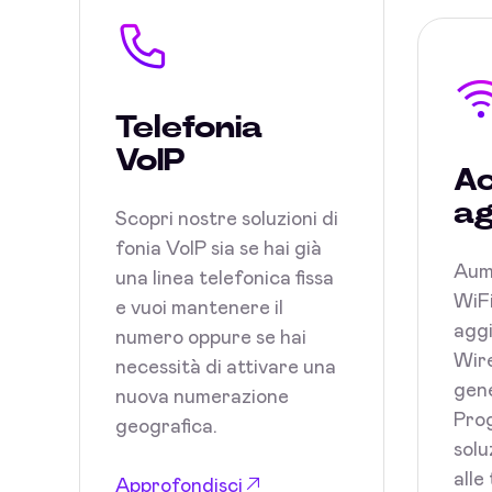
Telefonia
VoIP
Ac
ag
Scopri nostre soluzioni di
fonia VoIP sia se hai già
Aum
una linea telefonica fissa
WiFi
e vuoi mantenere il
aggi
numero oppure se hai
Wire
necessità di attivare una
gene
nuova numerazione
Prog
geografica.
solu
alle
Approfondisci