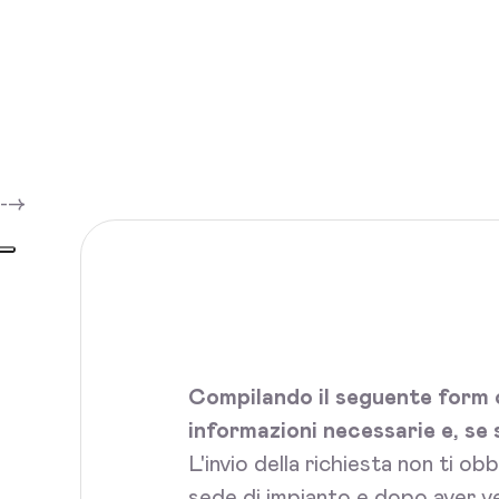
-->
Compilando il seguente form c
informazioni necessarie e, se 
L'invio della richiesta non ti ob
sede di impianto e dopo aver ve