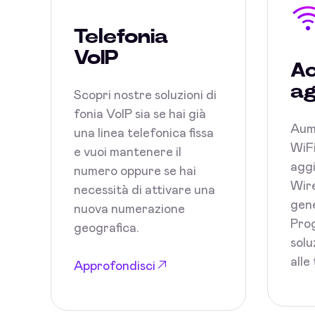
Telefonia
VoIP
Ac
ag
Scopri nostre soluzioni di
fonia VoIP sia se hai già
Aum
una linea telefonica fissa
WiFi
e vuoi mantenere il
aggi
numero oppure se hai
Wire
necessità di attivare una
gene
nuova numerazione
Prog
geografica.
solu
alle
Approfondisci