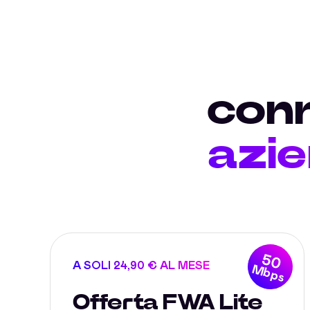
conn
azi
50
A SOLI 24,90 € AL MESE
Mbps
Offerta FWA Lite