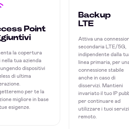
Backup
LTE
cess Point
giuntivi
Attiva una connessio
secondaria LTE/5G,
enta la copertura
indipendente dalla tu
 nella tua azienda
linea primaria, per un
ungendo dispositivi
connessione stabile
less di ultima
anche in caso di
razione.
disservizi. Mantieni
etteremo per te la
invariato il tuo IP pub
zione migliore in base
per continuare ad
 tue esigenze.
utilizzare i tuoi serviz
remoto.