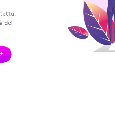
tetta,
à del