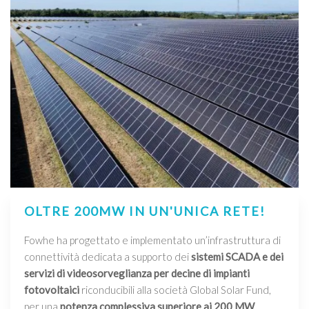
OLTRE 200MW IN UN'UNICA RETE!
Fowhe ha progettato e implementato un’infrastruttura di
connettività dedicata a supporto dei
sistemi SCADA e dei
servizi di videosorveglianza per decine di impianti
fotovoltaici
riconducibili alla società Global Solar Fund,
per una
potenza complessiva superiore ai 200 MW
.