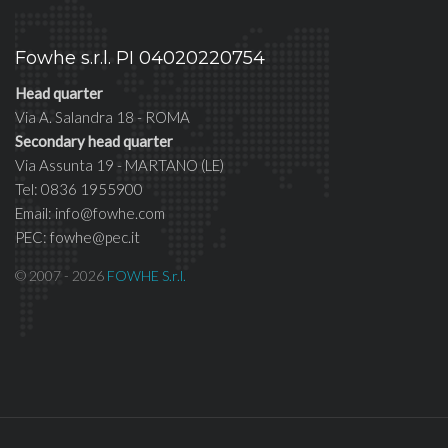
Fowhe s.r.l. PI 04020220754
Head quarter
Via A. Salandra 18 - ROMA
Secondary head quarter
Via Assunta 19 - MARTANO (LE)
Tel: 0836 1955900
Email: info@fowhe.com
PEC: fowhe@pec.it
© 2007 - 2026
FOWHE S.r.l.