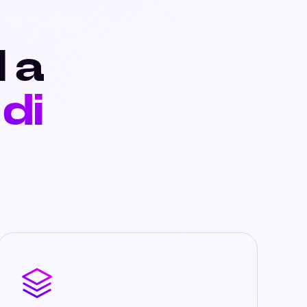
I a
 di