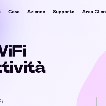
e
Casa
Aziende
Supporto
Area Clien
WiFi
ttività
Fi