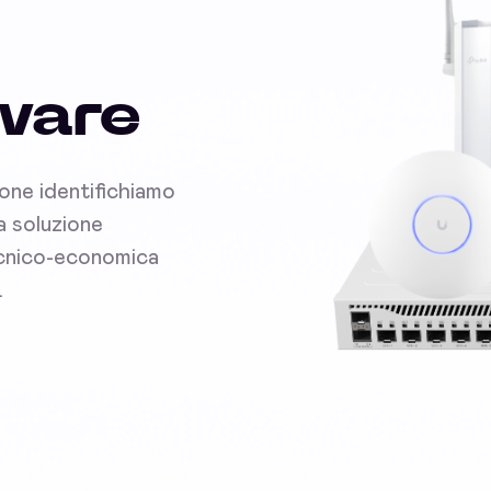
dware
ione identifichiamo
la soluzione
tecnico-economica
.