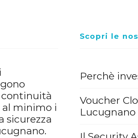
Scopri le nos
i
Perchè inves
ggono
e continuità
Voucher Clo
 al minimo i
Lucugnano
a sicurezza
Lucugnano.
Il Security