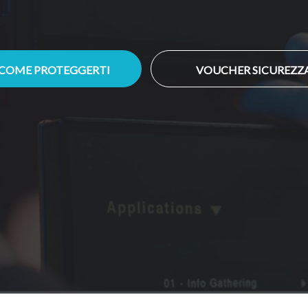
 COME PROTEGGERTI
VOUCHER SICUREZZA