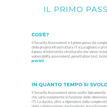
IL PRIMO PAS
COS'È?
Il Security Assessment è il primo passo da compi
della propria infrastruttura IT a Lucugnano e prote
il piano di intervento strutturato che viene redatt
vulnerability assessment, penetration test, inci
previsti
IN QUANTO TEMPO SI SVOL
Il Security Assessment viene svolto tipicamente 
che varia ovviamente in funzione delle dimensioni
IT). La durata, oltre a dipendere dalla complessi
della collaborazione che fornirete ai nostri esper