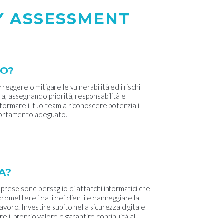
Y ASSESSMENT
VO?
rreggere o mitigare le vulnerabilità ed i rischi
ura, assegnando priorità, responsabilità e
formare il tuo team a riconoscere potenziali
portamento adeguato.
A?
mprese sono bersaglio di attacchi informatici che
promettere i dati dei clienti e danneggiare la
lavoro. Investire subito nella sicurezza digitale
ere il proprio valore e garantire continuità al