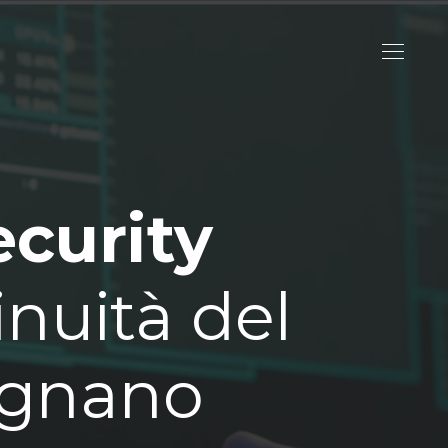
ecurity
inuità del
ugnano