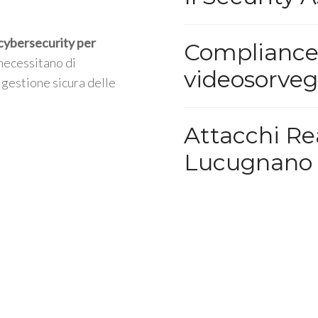
 cybersecurity per
Compliance 
 necessitano di
videosorveg
 gestione sicura delle
Attacchi Rea
Lucugnano