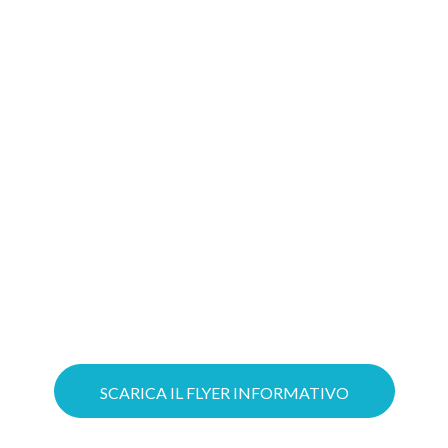
migliore soluzione
Gioca d’anticipo: costruire oggi il tuo
progetto Cloud significa aumentare le
possibilità di ottenere il tuo Voucher!
Puoi ottimizzare il lavoro grazie a
servizi Cloud su misura e mettere in
sicurezza la tua azienda con soluzioni
avanzate di Cybersecurity.
SCARICA IL FLYER INFORMATIVO