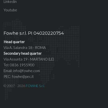
Linkedin
Youtube
Fowhe s.r.l. PI 04020220754
Head quarter
Via A. Salandra 18 - ROMA
Secondary head quarter
Via Assunta 19 - MARTANO (LE)
Tel: 0836 1955900
Email: info@fowhe.com
PEC: fowhe@pec.it
© 2007 - 2026
FOWHE S.r.l.