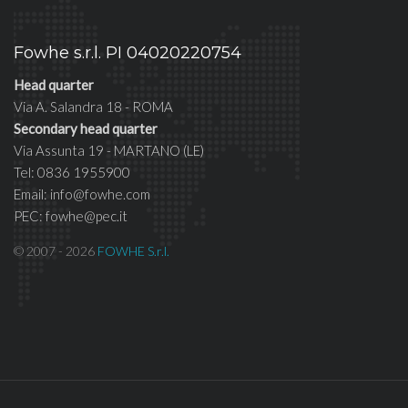
Fowhe s.r.l. PI 04020220754
Head quarter
Via A. Salandra 18 - ROMA
Secondary head quarter
Via Assunta 19 - MARTANO (LE)
Tel: 0836 1955900
Email: info@fowhe.com
PEC: fowhe@pec.it
© 2007 - 2026
FOWHE S.r.l.