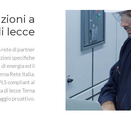
zioni a
i lecce
 rete di partner
zioni specifiche
 di energia ed il
rna Rete Italia.
PLS compliant al
 di lecce Terna
ggio proattivo.