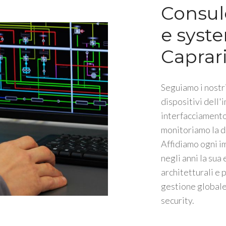
Consul
e syste
Caprari
Seguiamo i nostri
dispositivi dell'
interfacciamento 
monitoriamo la d
Affidiamo ogni i
negli anni la sua
architetturali e 
gestione globale 
security.