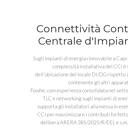
Connettività Cont
Centrale d'Impia
Sugli impianti di energia rinnovabile a Capra
complessità installativa del CCI è
dell'ubicazione del locale DI/DG rispetto a
contenente gli altri apparat
Fowhe, com esperienza consolidata nel settor
TLC e networking sugli impianti di ener
supporta gli installatori alla messa in ese
CCI per massimizzare i contributi forfetta
delibera ARERA 385/2025/R/EEL e s.m.i.