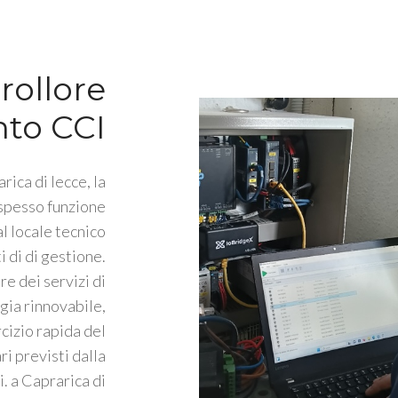
rollore
nto CCI
rica di lecce, la
 spesso funzione
l locale tecnico
i di di gestione.
e dei servizi di
gia rinnovabile,
rcizio rapida del
ri previsti dalla
 a Caprarica di