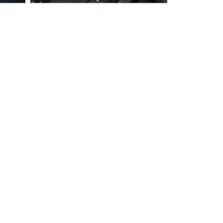
99.9
%