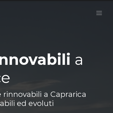
innovabili
a
ce
 rinnovabili a Caprarica
abili ed evoluti