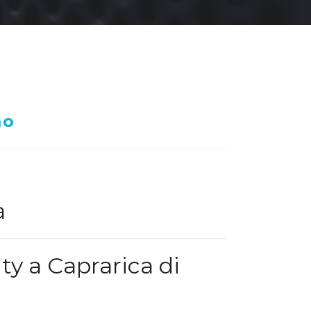
mo
à
ty a Caprarica di