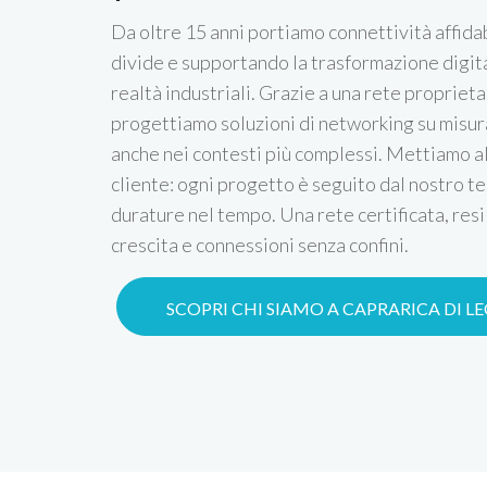
Da oltre 15 anni portiamo connettività affidab
divide e supportando la trasformazione digital
realtà industriali. Grazie a una rete proprietar
progettiamo soluzioni di networking su misura
anche nei contesti più complessi. Mettiamo a
cliente: ogni progetto è seguito dal nostro te
durature nel tempo. Una rete certificata, resi
crescita e connessioni senza confini.
SCOPRI CHI SIAMO A CAPRARICA DI L