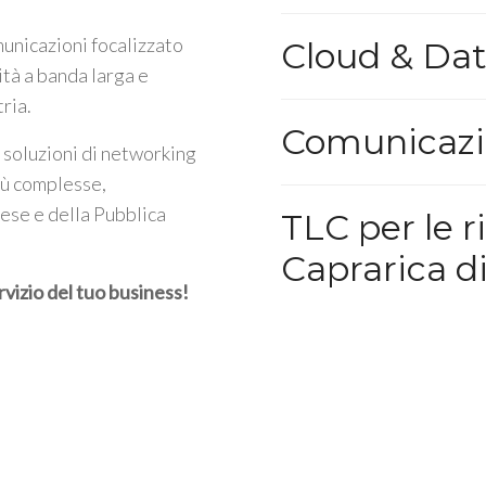
unicazioni focalizzato
Cloud & Da
ità a banda larga e
tria.
Comunicazi
 soluzioni di networking
iù complesse,
rese e della Pubblica
TLC per le r
Caprarica di
rvizio del tuo business!