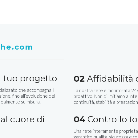
whe.com
 tuo progetto
02
Affidabilità
ializzato che accompagna il
La nostra rete è monitorata 24/7
zione, fino all’evoluzione del
proattivo. Non ci limitiamo a inte
 realmente su misura.
continuità, stabilità e prestazion
al cuore di
04
Controllo to
Una rete interamente proprietar
garantire qualità, sicurezza e r