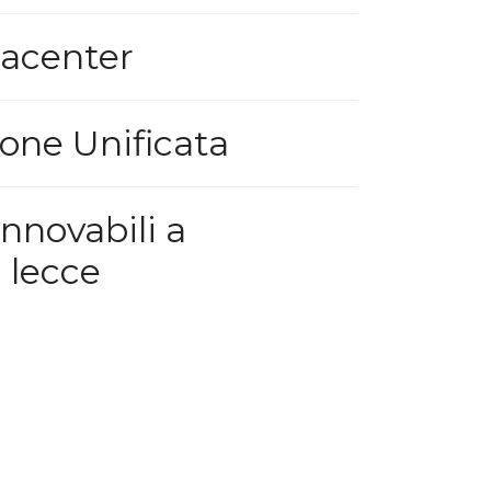
tacenter
one Unificata
innovabili a
 lecce