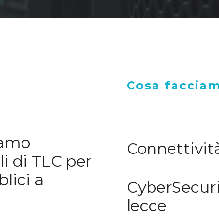
Cosa faccia
iamo
Connettivit
li di TLC per
lici a
CyberSecuri
lecce