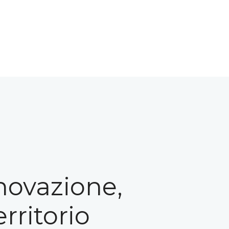
nnovazione,
rritorio