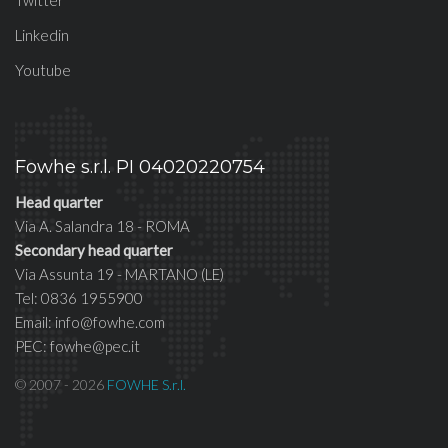
Twitter
Linkedin
Youtube
Fowhe s.r.l. PI 04020220754
Head quarter
Via A. Salandra 18 - ROMA
Secondary head quarter
Via Assunta 19 - MARTANO (LE)
Tel: 0836 1955900
Email: info@fowhe.com
PEC: fowhe@pec.it
© 2007 - 2026
FOWHE S.r.l.