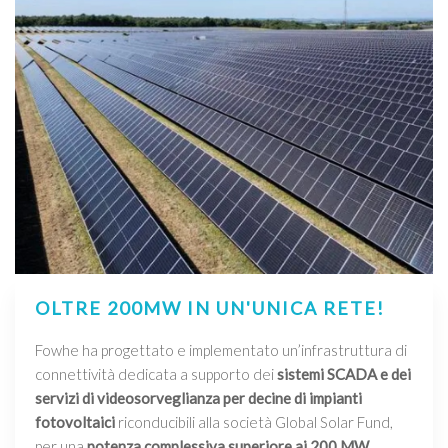
OLTRE 200MW IN UN'UNICA RETE!
Fowhe ha progettato e implementato un’infrastruttura di
connettività dedicata a supporto dei
sistemi SCADA e dei
servizi di videosorveglianza per decine di impianti
fotovoltaici
riconducibili alla società Global Solar Fund,
per una
potenza complessiva superiore ai 200 MW
.