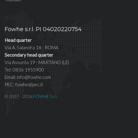
Fowhe s.r.l. PI 04020220754
Head quarter
Via A. Salandra 18 - ROMA
Secondary head quarter
Via Assunta 19 - MARTANO (LE)
Tel: 0836 1955900
Email: info@fowhe.com
PEC: fowhe@pec.it
© 2007 - 2026
FOWHE S.r.l.