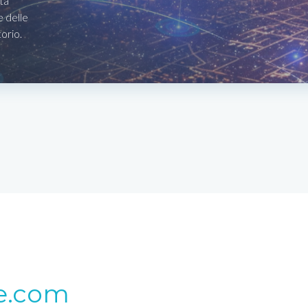
ta
e delle
torio.
e.com