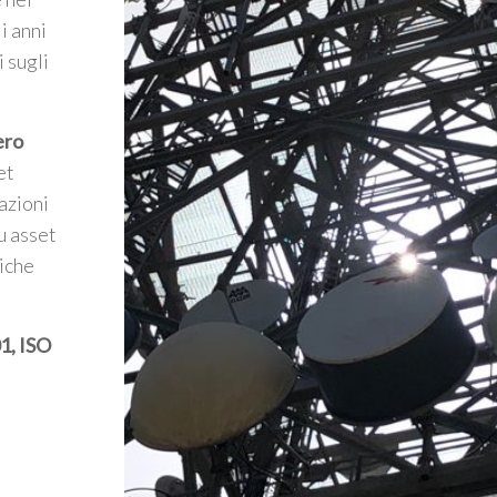
i anni
i sugli
ero
et
azioni
u asset
giche
1, ISO