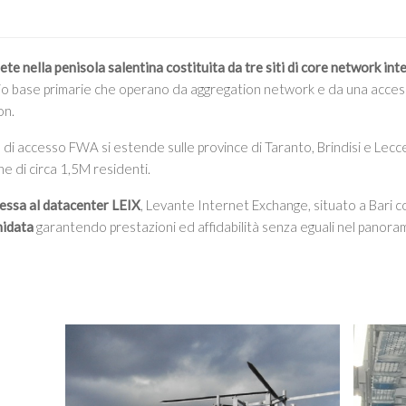
rete nella penisola salentina costituita da tre siti di core network int
adio base primarie che operano da aggregation network e da una acce
on.
e di accesso FWA si estende sulle province di Taranto, Brindisi e Lec
e di circa 1,5M residenti.
essa al datacenter LEIX
, Levante Internet Exchange, situato a Bari c
nidata
garantendo prestazioni ed affidabilità senza eguali nel panora