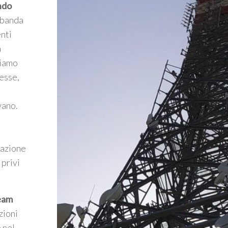
ndo
a banda
enti
a
riamo
esse,
vano.
mazione
 privi
Team
zioni
 nel