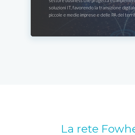
settore business che progetta ed implemen
soluzioni IT, favorendo la transizione digital
piccole e medie imprese e delle PA del terri
La rete Fowh