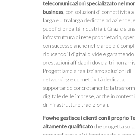
telecomunicazioni specializzato nel mo
business
, con soluzioni di connettività 
larga e ultralarga dedicate ad aziende, 
pubblici e realtà industriali. Grazie a un
infrastruttura di rete proprietaria, ope
m
con successo anche nelle aree più compl
riducendo il digital divide e garantendo
prestazioni affidabili dove altri non arri
Progettiamo e realizziamo soluzioni di
networking e connettività dedicata,
supportando concretamente la trasfor
digitale delle imprese, anche in contesti
di infrastrutture tradizionali.
Fowhe gestisce i clienti con il proprio 
altamente qualificato
che progetta solu
personalizzate a Villaggio resta e segue