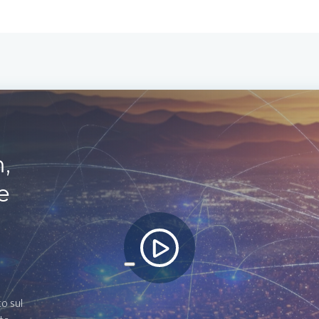
,
e
to sul