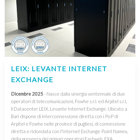
LEIX: LEVANTE INTERNET
EXCHANGE
Dicembre 2025
- Nasce dalla sinergia ventennale di due
operatori di telecomunicazioni, Fowhe s.r.l. ed Arpitel s.r.l,
il Datacenter LEIX, Levante Internet Exchange. Ubicato a
Bari dispone di interconnessione diretta con i PoP di
Arpitel e Fowhe nelle province di pugliesi, di connessione
diretta e ridondata con l'Internet Exchange Point Namex,
della presenza dei primari operatori Fastweb, EXA,