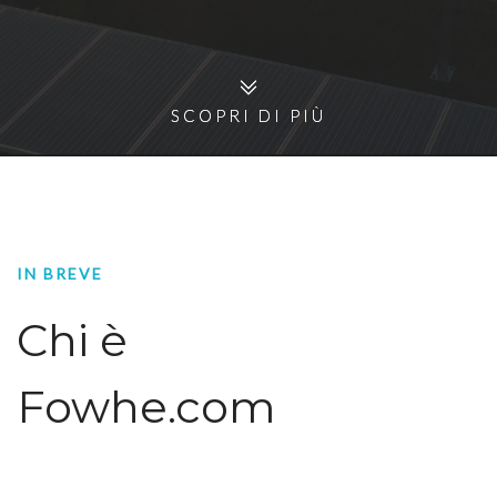
SCOPRI DI PIÙ
SCOPRI DI PIÙ
IN BREVE
Chi è
Fowhe.com