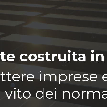
te costruita in
tere imprese e 
 vito dei norm