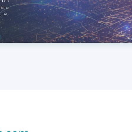
ta ed
zione
le PA