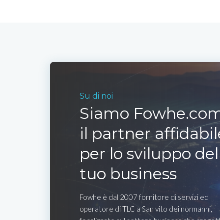
Su di noi
Siamo Fowhe.com
il partner affidabil
per lo sviluppo del
tuo business
Fowhe è dal 2007 fornitore di servizi ed
operatore di TLC a San vito dei normanni,