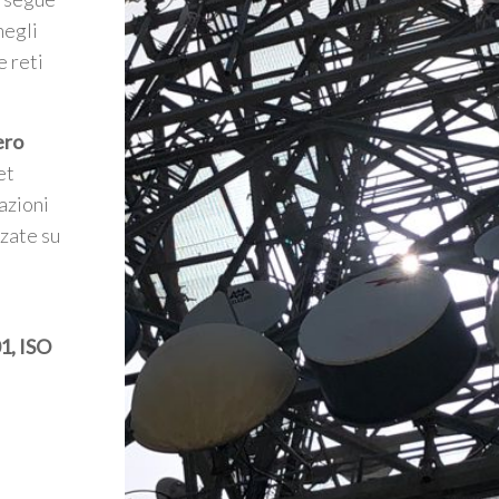
negli
e reti
ero
et
azioni
zzate su
1, ISO