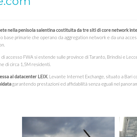
e.com
rete nella penisola salentina costituita da tre siti di core network int
adio base primarie che operano da aggregation network e da una acce
on.
e di accesso FWA si estende sulle province di Taranto, Brindisi e Lec
e di circa 1,5M residenti.
essa al datacenter LEIX
, Levante Internet Exchange, situato a Bari c
nidata
garantendo prestazioni ed affidabilità senza eguali nel panora