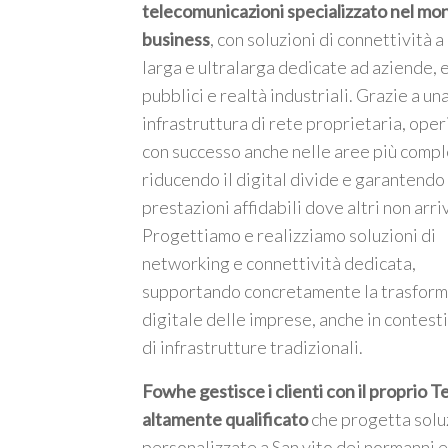
telecomunicazioni specializzato nel mo
business
, con soluzioni di connettività 
larga e ultralarga dedicate ad aziende, 
pubblici e realtà industriali. Grazie a un
infrastruttura di rete proprietaria, ope
m
con successo anche nelle aree più compl
riducendo il digital divide e garantendo
prestazioni affidabili dove altri non arri
Progettiamo e realizziamo soluzioni di
networking e connettività dedicata,
supportando concretamente la trasfor
digitale delle imprese, anche in contesti
di infrastrutture tradizionali.
Fowhe gestisce i clienti con il proprio 
altamente qualificato
che progetta solu
personalizzate a San vito dei normanni 