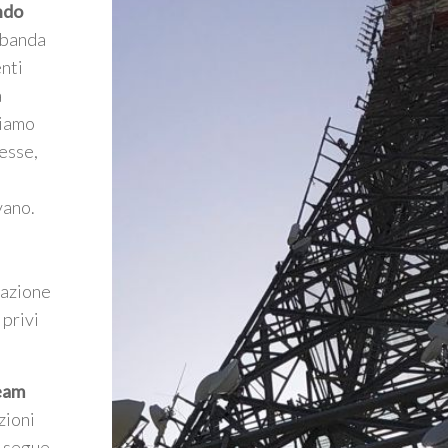
ndo
a banda
enti
a
riamo
esse,
vano.
mazione
 privi
Team
zioni
e segue