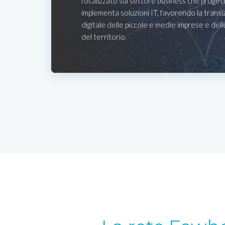
focalizzato sul settore business che proget
implementa soluzioni IT, favorendo la transi
digitale delle piccole e medie imprese e del
del territorio.